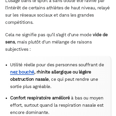
L’usage dans le sport a sans doute été ravivé par
l’intérêt de certains athlètes de haut niveau, relayé
sur les réseaux sociaux et dans les grandes
compétitions.
Cela ne signifie pas qu’il s’agit d’une mode
vide de
sens
, mais plutôt d’un mélange de raisons
subjectives :
WhatsApp
Telegram
Email
Utilité réelle pour des personnes souffrant de
nez bouché
, rhinite allergique ou légère
obstruction nasale
, ce qui peut rendre une
Facebook
X
LinkedIn
sortie plus agréable.
Confort respiratoire amélioré
à bas ou moyen
effort, surtout quand la respiration nasale est
encore dominante.