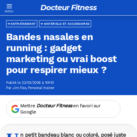
Docteur Fitness
ENTRAÎNEMENT
MATÉRIELS ET ACCESSOIRES
Bandes nasales en
running : gadget
marketing ou vrai boost
pour respirer mieux ?
Publié le 22/03/2026 à 10h10
Par
Jim Fixx
, Personal trainer
Mettre
Docteur Fitness
en favori sur
Google
n petit bandeau blanc ou coloré, posé juste