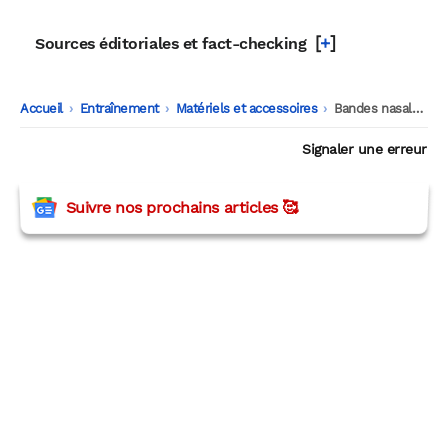
[
+
]
Sources éditoriales et fact-checking
Accueil
-
Entraînement
-
Matériels et accessoires
-
Bandes nasales en running : gadget marketing ou vrai boost pour respirer mieux ?
Signaler une erreur
Suivre nos prochains articles 🥰