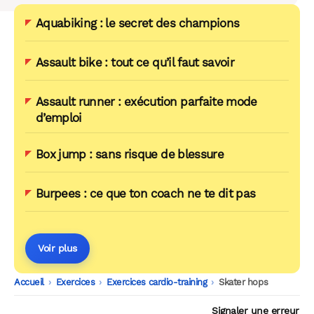
Aquabiking : le secret des champions
Assault bike : tout ce qu’il faut savoir
Assault runner : exécution parfaite mode
d’emploi
Box jump : sans risque de blessure
Burpees : ce que ton coach ne te dit pas
Voir plus
Accueil
-
Exercices
-
Exercices cardio-training
-
Skater hops
Signaler une erreur