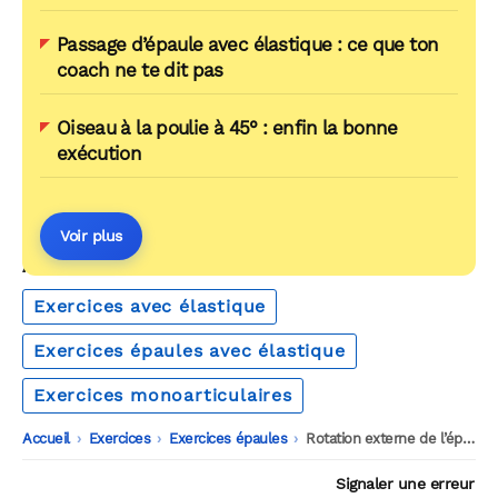
Passage d’épaule avec élastique : ce que ton
coach ne te dit pas
Oiseau à la poulie à 45° : enfin la bonne
exécution
Voir plus
AUTOUR DU MÊME THÈME
Exercices avec élastique
Exercices épaules avec élastique
Exercices monoarticulaires
Accueil
-
Exercices
-
Exercices épaules
-
Rotation externe de l’épaule en abduction
Signaler une erreur