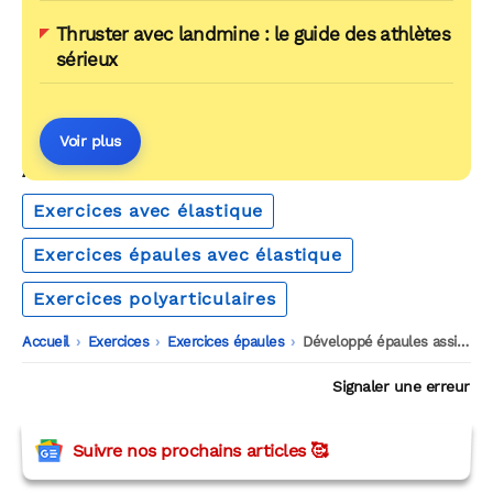
Thruster avec landmine : le guide des athlètes
sérieux
Voir plus
AUTOUR DU MÊME THÈME
Exercices avec élastique
Exercices épaules avec élastique
Exercices polyarticulaires
Accueil
-
Exercices
-
Exercices épaules
-
Développé épaules assis avec élastique
Signaler une erreur
Suivre nos prochains articles 🥰