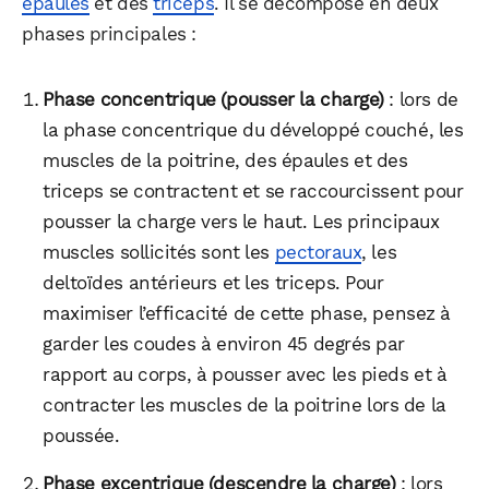
épaules
et des
triceps
. Il se décompose en deux
phases principales :
Facebook
X
LinkedIn
Phase concentrique (pousser la charge)
: lors de
la phase concentrique du développé couché, les
muscles de la poitrine, des épaules et des
triceps se contractent et se raccourcissent pour
pousser la charge vers le haut. Les principaux
muscles sollicités sont les
pectoraux
, les
deltoïdes antérieurs et les triceps. Pour
maximiser l’efficacité de cette phase, pensez à
garder les coudes à environ 45 degrés par
rapport au corps, à pousser avec les pieds et à
contracter les muscles de la poitrine lors de la
poussée.
Phase excentrique (descendre la charge)
: lors