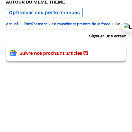
AUTOUR DU MÊME THÈME
Optimiser ses performances
Accueil
-
Entraînement
-
Se muscler et prendre de la force
-
Comprendre les contractions concentriques et excentriques pour booster vos performances
Signaler une erreur
Suivre nos prochains articles 🥰