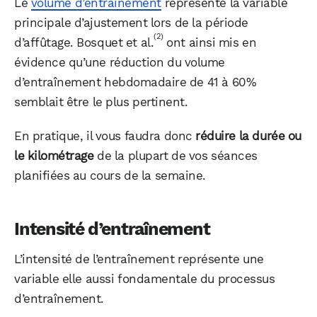
Le
volume d’entraînement
représente la variable
principale d’ajustement lors de la période
(2)
d’affûtage. Bosquet et al.
ont ainsi mis en
évidence qu’une réduction du volume
d’entraînement hebdomadaire de 41 à 60%
semblait être le plus pertinent.
En pratique, il vous faudra donc
réduire la durée ou
le kilométrage
de la plupart de vos séances
planifiées au cours de la semaine.
Intensité d’entraînement
L’intensité de l’entraînement représente une
WhatsApp
Telegram
Email
variable elle aussi fondamentale du processus
d’entraînement.
Facebook
X
LinkedIn