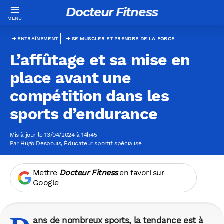
Docteur Fitness
ENTRAÎNEMENT
SE MUSCLER ET PRENDRE DE LA FORCE
L’affûtage et sa mise en
place avant une
compétition dans les
sports d’endurance
Mis à jour le 13/04/2024 à 14h45
Par
Hugo Desbouis
, Éducateur sportif spécialisé
Mettre
Docteur Fitness
en favori sur
Google
ans de nombreux sports, la tendance est à