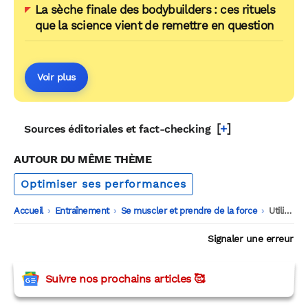
La sèche finale des bodybuilders : ces rituels
que la science vient de remettre en question
Voir plus
[
+
]
Sources éditoriales et fact-checking
AUTOUR DU MÊME THÈME
Optimiser ses performances
Accueil
-
Entraînement
-
Se muscler et prendre de la force
-
Utilisation et impact du froid sur la récupération chez les sportifs
Signaler une erreur
Suivre nos prochains articles 🥰