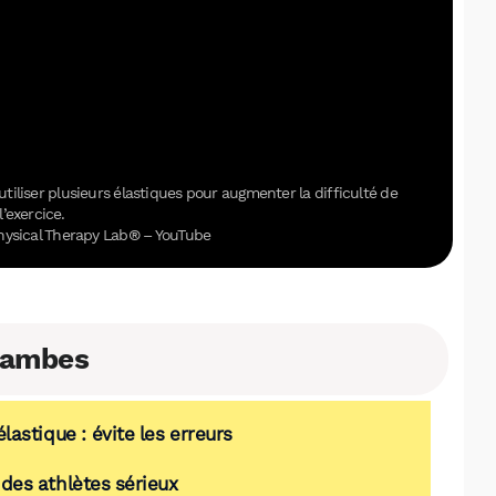
iliser plusieurs élastiques pour augmenter la difficulté de
l’exercice.
hysical Therapy Lab® – YouTube
 jambes
astique : évite les erreurs
e des athlètes sérieux