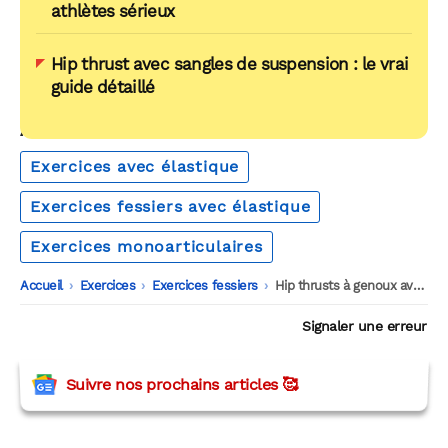
athlètes sérieux
Hip thrust avec sangles de suspension : le vrai
guide détaillé
AUTOUR DU MÊME THÈME
Exercices avec élastique
Exercices fessiers avec élastique
Exercices monoarticulaires
Accueil
-
Exercices
-
Exercices fessiers
-
Hip thrusts à genoux avec élastique
Signaler une erreur
Suivre nos prochains articles 🥰