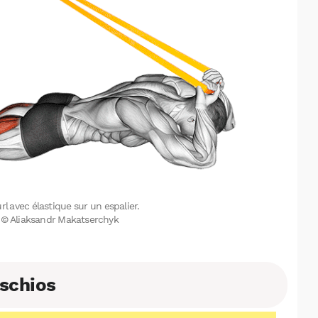
l avec élastique sur un espalier.
on © Aliaksandr Makatserchyk
ischios