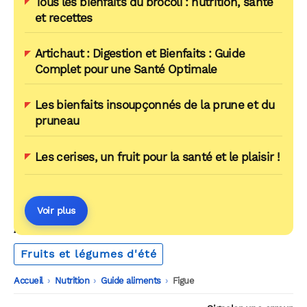
Tous les bienfaits du brocoli : nutrition, santé
et recettes
Artichaut : Digestion et Bienfaits : Guide
Complet pour une Santé Optimale
Les bienfaits insoupçonnés de la prune et du
pruneau
Les cerises, un fruit pour la santé et le plaisir !
Voir plus
AUTOUR DU MÊME THÈME
Fruits et légumes d'été
Accueil
-
Nutrition
-
Guide aliments
-
Figue