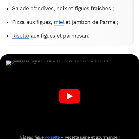
Salade d’endives, noix et figues fraîches ;
Pizza aux figues,
miel
et jambon de Parme ;
Risotto
aux figues et parmesan.
Gâteau figue
noisette
– Recette saine et gourmande !