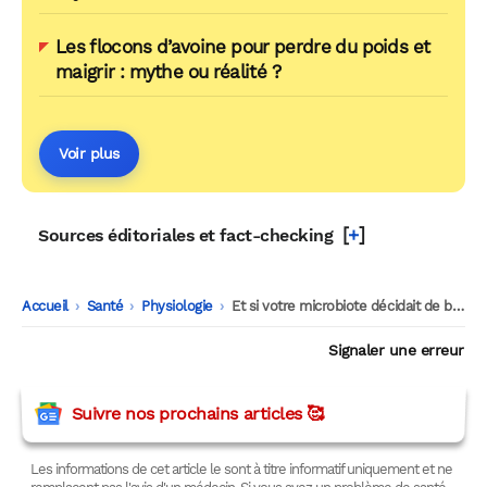
Les flocons d’avoine pour perdre du poids et
maigrir : mythe ou réalité ?
Voir plus
[
+
]
Sources éditoriales et fact-checking
Accueil
-
Santé
-
Physiologie
-
Et si votre microbiote décidait de brûler ou stocker la graisse ?
Signaler une erreur
Suivre nos prochains articles 🥰
Les informations de cet article le sont à titre informatif uniquement et ne