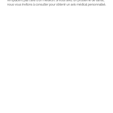
remplacent pas l'avis d'un médecin. Si vous avez un problème de santé,
nous vous invitons à consulter pour obtenir un avis médical personnalisé.