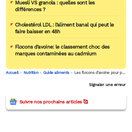
Muesli VS granola : quelles sont les
différences ?
Cholestérol LDL : l’aliment banal qui peut le
faire baisser en 48h
Flocons d’avoine: le classement choc des
marques contaminées au cadmium
Accueil
-
Nutrition
-
Guide aliments
-
Les flocons d’avoine pour perdre du poids et maigrir : mythe ou réalité ?
Signaler une erreur
Suivre nos prochains articles 🥰