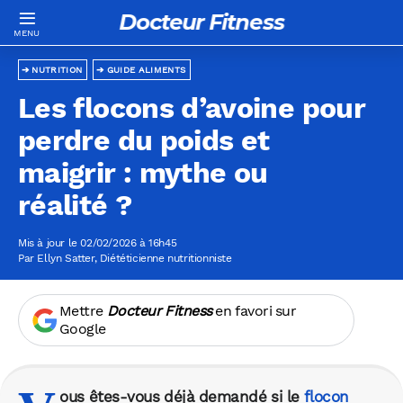
Docteur Fitness
NUTRITION
GUIDE ALIMENTS
Les flocons d’avoine pour
perdre du poids et
maigrir : mythe ou
réalité ?
Mis à jour le 02/02/2026 à 16h45
Par
Ellyn Satter
, Diététicienne nutritionniste
Mettre
Docteur Fitness
en favori sur
Google
ous êtes-vous déjà demandé si le
flocon