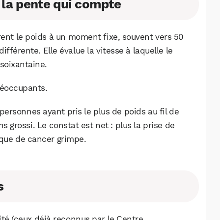
t la pente qui compte
Facebook
X
LinkedIn
ent le poids à un moment fixe, souvent vers 50
fférente. Elle évalue la vitesse à laquelle le
soixantaine.
préoccupants.
ersonnes ayant pris le plus de poids au fil de
s grossi. Le constat est net : plus la prise de
isque de cancer grimpe.
s
ité (ceux déjà reconnus par le Centre