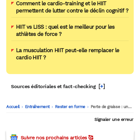
Comment le cardio-training et le HIIT
permettent de lutter contre le déclin cognitif ?
HIIT vs LISS : quel est le meilleur pour les
athlètes de force ?
La musculation HIIT peut-elle remplacer le
cardio HIIT ?
[
+
]
Sources éditoriales et fact-checking
Accueil
-
Entraînement
-
Rester en forme
-
Perte de graisse : une séance par semaine aussi efficace que trois
Signaler une erreur
Suivre nos prochains articles 🥰