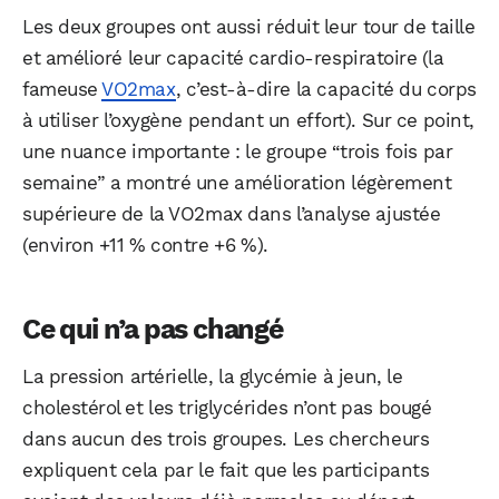
Les deux groupes ont aussi réduit leur tour de taille
et amélioré leur capacité cardio-respiratoire (la
fameuse
VO2max
, c’est-à-dire la capacité du corps
à utiliser l’oxygène pendant un effort). Sur ce point,
une nuance importante : le groupe “trois fois par
semaine” a montré une amélioration légèrement
supérieure de la VO2max dans l’analyse ajustée
(environ +11 % contre +6 %).
Ce qui n’a pas changé
La pression artérielle, la glycémie à jeun, le
WhatsApp
Telegram
Email
cholestérol et les triglycérides n’ont pas bougé
dans aucun des trois groupes. Les chercheurs
expliquent cela par le fait que les participants
Facebook
X
LinkedIn