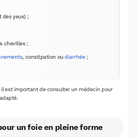
Facebook
X
LinkedIn
 des yeux) ;
chevilles ;
nnements
, constipation ou
diarrhée
;
 il est important de consulter un médecin pour
 adapté.
 pour un foie en pleine forme