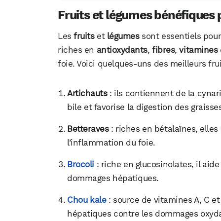
Fruits et légumes bénéfiques p
Les
fruits
et
légumes
sont essentiels pour
riches en
antioxydants
,
fibres
,
vitamines
foie. Voici quelques-uns des meilleurs frui
Artichauts
: ils contiennent de la cyna
bile et favorise la digestion des graisse
Betteraves
: riches en bétalaïnes, elles
l’inflammation du foie.
Brocoli
: riche en glucosinolates, il aide
dommages hépatiques.
Chou kale
: source de vitamines A, C et 
hépatiques contre les dommages oxyda