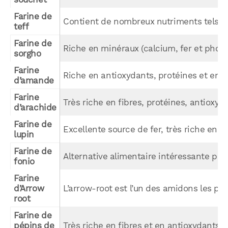
Farine de 
Contient de nombreux nutriments tels qu
teff
WhatsApp
Telegram
Email
Farine de 
Riche en minéraux (calcium, fer et phos
sorgho
Farine 
Riche en antioxydants, protéines et en fi
d’amande
Facebook
X
LinkedIn
Farine 
Très riche en fibres, protéines, antioxy
d’arachide
Farine de 
Excellente source de fer, très riche en p
lupin
Farine de 
Alternative alimentaire intéressante pour
fonio
Farine 
d’Arrow 
L’arrow-root est l’un des amidons les pl
root
Farine de 
pépins de 
Très riche en fibres et en antioxydants, 