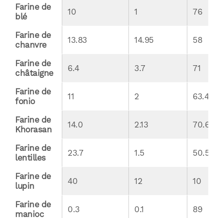
Farine de 
10
1
76
blé
Farine de 
13.83
14.95
58
chanvre
Farine de 
6.4
3.7
71
châtaigne
Farine de 
11
2
63.4
fonio
Farine de 
14.0
2.13
70.6
Khorasan
Farine de 
23.7
1.5
50.5
lentilles
Farine de 
40
12
10
lupin
Farine de 
0.3
0.1
89
manioc