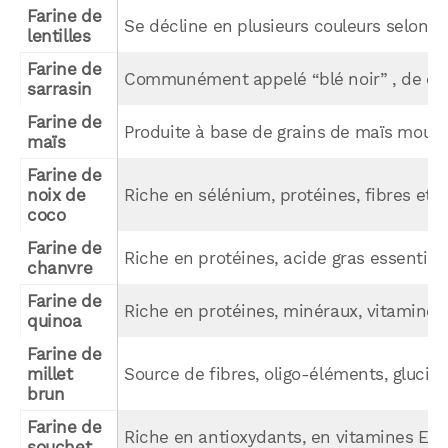
Farine de 
Se décline en plusieurs couleurs selon le
lentilles
Farine de 
Communément appelé “blé noir” , de coule
sarrasin
Farine de 
Produite à base de grains de maïs moulus
maïs
Farine de 
noix de 
Riche en sélénium, protéines, fibres et 
coco
Farine de 
Riche en protéines, acide gras essentiels
chanvre
Farine de 
Riche en protéines, minéraux, vitamines 
quinoa
Farine de 
millet 
Source de fibres, oligo-éléments, glucid
brun
Farine de 
Riche en antioxydants, en vitamines E, e
souchet