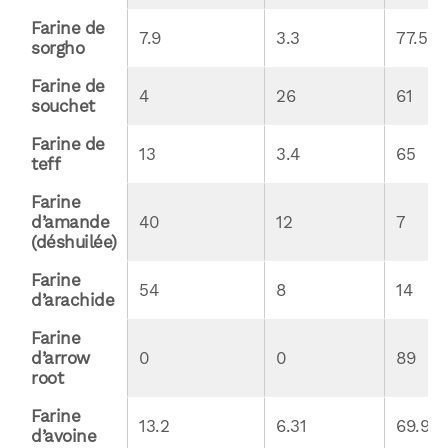
Farine de 
7.9
3.3
77.5
sorgho
Farine de 
4
26
61
souchet
Farine de 
13
3.4
65
teff
Farine 
d’amande 
40
12
7
(déshuilée)
Farine 
54
8
14
d’arachide
Farine 
d’arrow 
0
0
89
root
Farine 
13.2
6.31
69.9
d’avoine