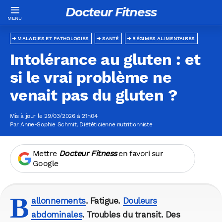
Docteur Fitness
MALADIES ET PATHOLOGIES
SANTÉ
RÉGIMES ALIMENTAIRES
Intolérance au gluten : et
si le vrai problème ne
venait pas du gluten ?
Mis à jour le 29/03/2026 à 21h04
Par
Anne-Sophie Schmit
, Diététicienne nutritionniste
Mettre
Docteur Fitness
en favori sur
Google
B
allonnements
. Fatigue.
Douleurs
abdominales
. Troubles du transit. Des