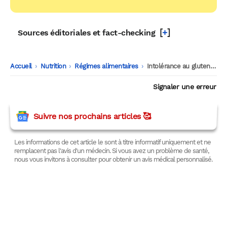
[
+
]
Sources éditoriales et fact-checking
Accueil
-
Nutrition
-
Régimes alimentaires
-
Intolérance au gluten : et si le vrai problème ne venait pas du gluten ?
Signaler une erreur
Suivre nos prochains articles 🥰
Les informations de cet article le sont à titre informatif uniquement et ne
remplacent pas l'avis d'un médecin. Si vous avez un problème de santé,
nous vous invitons à consulter pour obtenir un avis médical personnalisé.