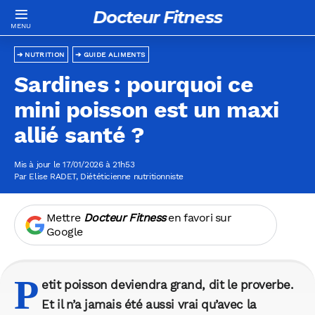
Docteur Fitness
NUTRITION
GUIDE ALIMENTS
Sardines : pourquoi ce
mini poisson est un maxi
allié santé ?
Mis à jour le 17/01/2026 à 21h53
Par
Elise RADET
, Diététicienne nutritionniste
Mettre
Docteur Fitness
en favori sur
Google
P
etit poisson deviendra grand, dit le proverbe.
Et il n’a jamais été aussi vrai qu’avec la