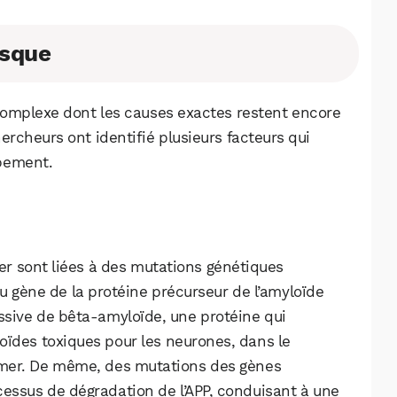
isque
complexe dont les causes exactes restent encore
cheurs ont identifié plusieurs facteurs qui
pement.
er sont liées à des mutations génétiques
u gène de la protéine précurseur de l’amyloïde
ssive de bêta-amyloïde, une protéine qui
WhatsApp
Telegram
Email
ïdes toxiques pour les neurones, dans le
imer. De même, des mutations des gènes
cessus de dégradation de l’APP, conduisant à une