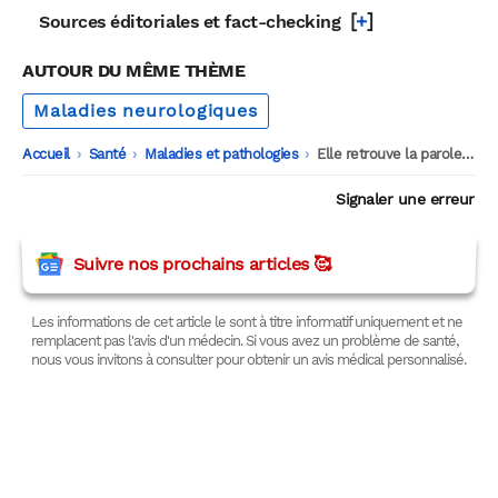
[
+
]
Sources éditoriales et fact-checking
AUTOUR DU MÊME THÈME
Maladies neurologiques
Accueil
-
Santé
-
Maladies et pathologies
-
Elle retrouve la parole après 10 ans d’Alzheimer
Signaler une erreur
Suivre nos prochains articles 🥰
Les informations de cet article le sont à titre informatif uniquement et ne
remplacent pas l'avis d'un médecin. Si vous avez un problème de santé,
nous vous invitons à consulter pour obtenir un avis médical personnalisé.