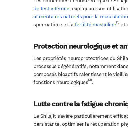
Les recherches démontrent que le Shilaji
de testostérone
, expliquant son utilisat
alimentaires naturels pour la musculatio
(1)
spermatique et la
fertilité masculine
et 
Protection neurologique et an
Les propriétés neuroprotectrices du Shilaj
processus dégénératifs, notamment dans 
composés bioactifs ralentissent le vieillis
(3)
fonctions neurologiques
.
Lutte contre la fatigue chroni
Le Shilajit s’avère particulièrement effic
persistante, optimiser la récupération ph