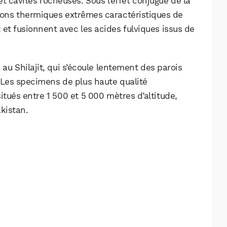
et cavités rocheuses. Sous l’effet conjugué de la
tions thermiques extrêmes caractéristiques de
et fusionnent avec les acides fulviques issus de
au Shilajit, qui s’écoule lentement des parois
 Les specimens de plus haute qualité
tués entre 1 500 et 5 000 mètres d’altitude,
kistan.
WhatsApp
Telegram
Email