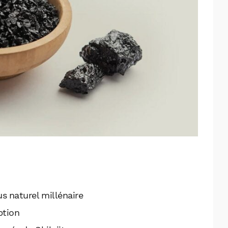
us naturel millénaire
ption