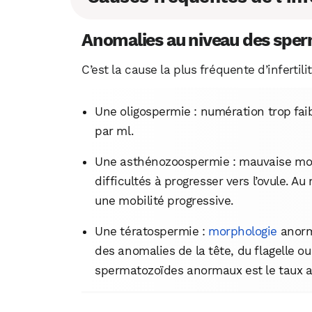
Anomalies au niveau des spe
C’est la cause la plus fréquente d’infertil
Une oligospermie : numération trop faib
par ml.
Une asthénozoospermie : mauvaise mob
difficultés à progresser vers l’ovule. 
une mobilité progressive.
Une tératospermie :
morphologie
anorm
des anomalies de la tête, du flagelle o
spermatozoïdes anormaux est le taux 