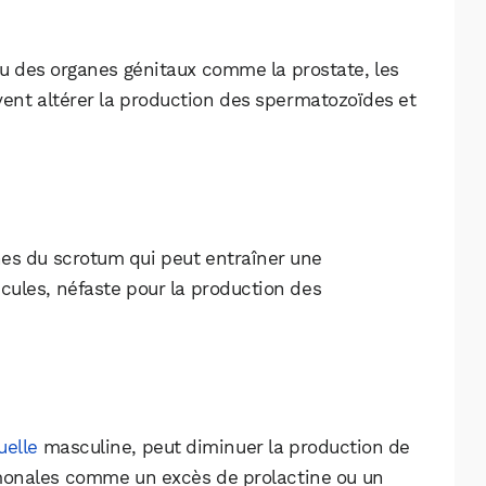
u des organes génitaux comme la prostate, les
vent altérer la production des spermatozoïdes et
ines du scrotum qui peut entraîner une
cules, néfaste pour la production des
WhatsApp
Telegram
Email
uelle
masculine, peut diminuer la production de
monales comme un excès de prolactine ou un