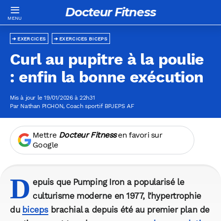
Docteur Fitness
EXERCICES
EXERCICES BICEPS
Curl au pupitre à la poulie
: enfin la bonne exécution
Mis à jour le 19/01/2026 à 22h31
Par
Nathan PICHON
, Coach sportif BPJEPS AF
Mettre
Docteur Fitness
en favori sur
Google
D
epuis que Pumping Iron a popularisé le
culturisme moderne en 1977, l’hypertrophie
du
biceps
brachial a depuis été au premier plan de