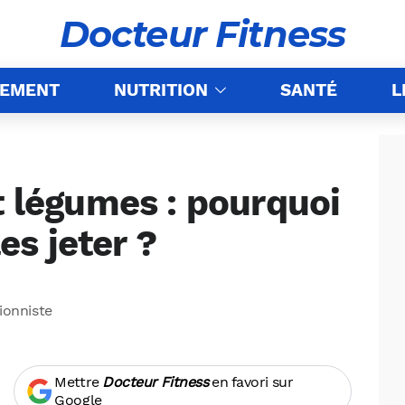
Docteur Fitness
NEMENT
NUTRITION
SANTÉ
L
t légumes : pourquoi
les jeter ?
tionniste
Mettre
Docteur Fitness
en favori sur
Google