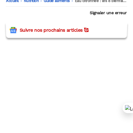
Accueil
-
Nutrition
-
Guide aliments
-
Eau citronnée : les 8 bienfaits santé et quand la boire
Signaler une erreur
Suivre nos prochains articles 🥰