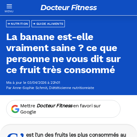
Docteur Fitness
NUTRITION
GUIDE ALIMENTS
La banane est-elle
vraiment saine ? ce que
personne ne vous dit sur
ce fruit très consommé
Mis à jour le 03/04/2026 à 22h01
Par
Anne-Sophie Schmit
, Diététicienne nutritionniste
Mettre
Docteur Fitness
en favori sur
Google
est l’un des fruits les plus consommés au