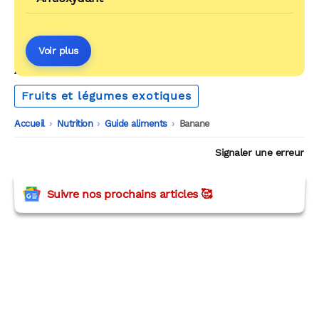
Voir plus
AUTOUR DU MÊME THÈME
Fruits et légumes exotiques
Accueil
-
Nutrition
-
Guide aliments
-
Banane
Signaler une erreur
Suivre nos prochains articles 🥰