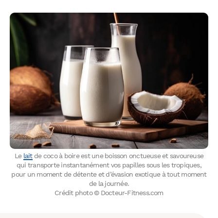
Le
lait
de coco à boire est une boisson onctueuse et savoureuse
qui transporte instantanément vos papilles sous les tropiques,
pour un moment de détente et d’évasion exotique à tout moment
de la journée.
WhatsApp
Telegram
Email
Crédit photo © Docteur-Fitness.com