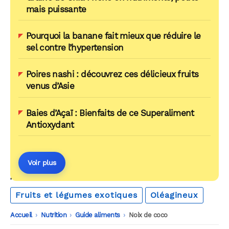
mais puissante
Pourquoi la banane fait mieux que réduire le
sel contre l’hypertension
Poires nashi : découvrez ces délicieux fruits
venus d’Asie
Baies d’Açaï : Bienfaits de ce Superaliment
Antioxydant
Voir plus
AUTOUR DU MÊME THÈME
Fruits et légumes exotiques
Oléagineux
Accueil
-
Nutrition
-
Guide aliments
-
Noix de coco