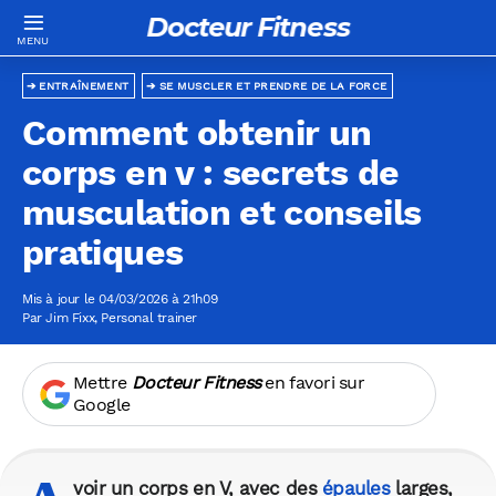
Docteur Fitness
ENTRAÎNEMENT
SE MUSCLER ET PRENDRE DE LA FORCE
Comment obtenir un
corps en v : secrets de
musculation et conseils
pratiques
Mis à jour le 04/03/2026 à 21h09
Par
Jim Fixx
, Personal trainer
Mettre
Docteur Fitness
en favori sur
Google
voir un corps en V, avec des
épaules
larges,