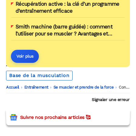
Récupération active : la clé d’un programme
d’entraînement efficace
Smith machine (barre guidée) : comment
l’utiliser pour se muscler ? Avantages et
inconvénients
Voir plus
AUTOUR DU MÊME THÈME
Base de la musculation
Accueil
-
Entraînement
-
Se muscler et prendre de la force
-
Conseils pour vous sculpter un corps en V
Signaler une erreur
Suivre nos prochains articles 🥰