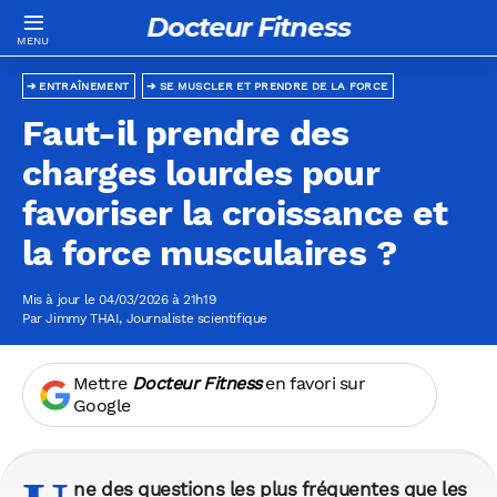
Docteur Fitness
ENTRAÎNEMENT
SE MUSCLER ET PRENDRE DE LA FORCE
Faut-il prendre des
charges lourdes pour
favoriser la croissance et
la force musculaires ?
Mis à jour le 04/03/2026 à 21h19
Par
Jimmy THAI
, Journaliste scientifique
Mettre
Docteur Fitness
en favori sur
Google
ne des questions les plus fréquentes que les