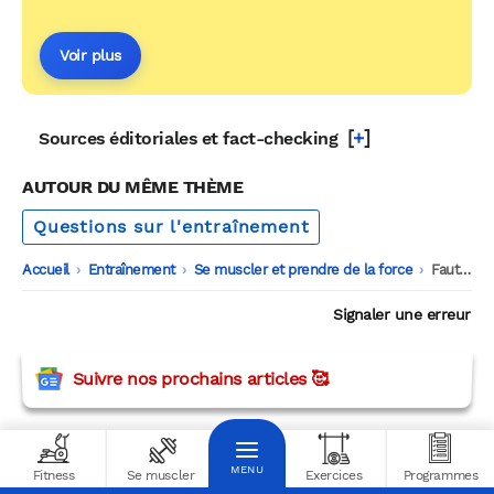
Voir plus
[
+
]
Sources éditoriales et fact-checking
AUTOUR DU MÊME THÈME
Questions sur l'entraînement
Accueil
-
Entraînement
-
Se muscler et prendre de la force
-
Faut-il prendre des charges lourdes pour favoriser la croissance et la force musculaires ?
Signaler une erreur
Suivre nos prochains articles 🥰
Fitness
Se muscler
Exercices
Programmes