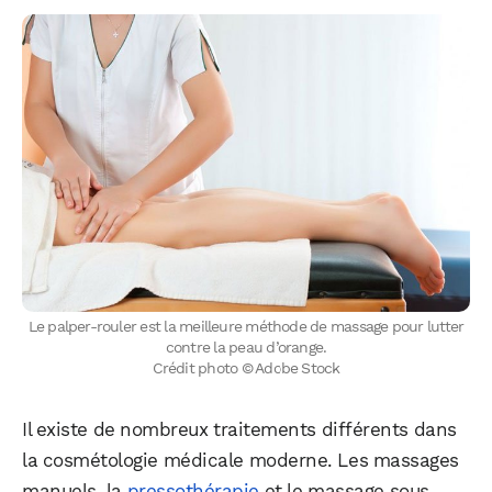
Le palper-rouler est la meilleure méthode de massage pour lutter
contre la peau d’orange.
WhatsApp
Telegram
Email
Crédit photo © Adobe Stock
Il existe de nombreux traitements différents dans
Facebook
X
LinkedIn
la cosmétologie médicale moderne. Les massages
manuels, la
pressothérapie
et le massage sous