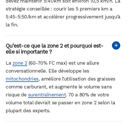
devez maintenir 5:41/km soit environ 10,5 km/h. La
Facebook
X
LinkedIn
stratégie conseillée : courir les 5 premiers km a
5:45-5:50/km et accélérer progressivement jusqu’à
la fin.
Qu’est-ce que la zone 2 et pourquoi est-
elle si importante ?
La
zone 2
(60-70% FC max) est une allure
conversationnelle. Elle développe les
mitochondries
, améliore l’utilisation des graisses
comme carburant, et augmente le volume sans
risque de
surentraînement
. 70 a 80% de votre
volume total devrait se passer en zone 2 selon la
plupart des experts.