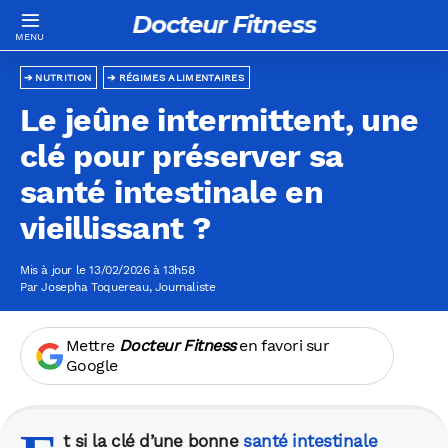
Docteur Fitness
NUTRITION
RÉGIMES ALIMENTAIRES
Le jeûne intermittent, une
clé pour préserver sa
santé intestinale en
vieillissant ?
Mis à jour le 13/02/2026 à 13h58
Par
Josepha Toquereau
, Journaliste
Mettre
Docteur Fitness
en favori sur
Google
t si la clé d’une bonne
santé intestinale