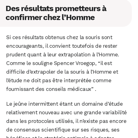
Des résultats prometteurs à
confirmer chez l’Homme
Si ces résultats obtenus chez la souris sont
encourageants, il convient toutefois de rester
prudent quant à leur extrapolation à l’Homme.
Comme le souligne Spencer Vroegop, “il est
difficile d’extrapoler de la souris à l’Homme et
WhatsApp
Telegram
Email
l’étude ne doit pas être interprétée comme
fournissant des conseils médicaux” .
Facebook
X
LinkedIn
Le jeûne intermittent étant un domaine d’étude
relativement nouveau avec une grande variabilité
dans les protocoles utilisés, il n’existe pas encore
de consensus scientifique sur ses risques, ses