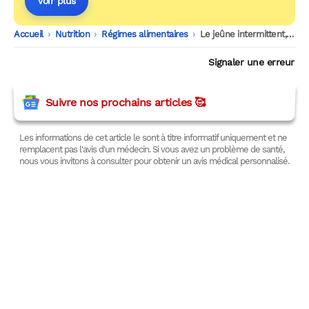
Voir plus
Accueil
-
Nutrition
-
Régimes alimentaires
-
Le jeûne intermittent, une clé pour préserver sa santé intestinale en vieillissant ?
Signaler une erreur
Suivre nos prochains articles 🥰
Les informations de cet article le sont à titre informatif uniquement et ne
remplacent pas l'avis d'un médecin. Si vous avez un problème de santé,
nous vous invitons à consulter pour obtenir un avis médical personnalisé.