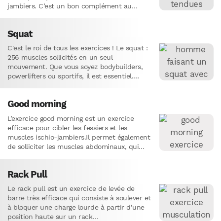
jambiers. C’est un bon complément au
squat, que l’on peut…
Squat
C'est le roi de tous les exercices ! Le squat :
256 muscles sollicités en un seul
mouvement. Que vous soyez bodybuilders,
powerlifters ou sportifs, il est essentiel.
Apprenez la technique parfaite et évitez les
erreurs courantes. Ne manquez pas notre
Good morning
article pour booster vos performances !
L’exercice good morning est un exercice
efficace pour cibler les fessiers et les
muscles ischio-jambiers.Il permet également
de solliciter les muscles abdominaux, qui
doivent rester contractés pour soutenir le
bas…
Rack Pull
Le rack pull est un exercice de levée de
barre très efficace qui consiste à soulever et
à bloquer une charge lourde à partir d’une
position haute sur un rack…