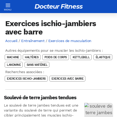
Docteur Fitness
Exercices ischio-jambiers
avec barre
Accueil
/
Entraînement
/
Exercices de musculation
Autres équipements pour se muscler les ischio-jambiers :
MACHINE
HALTÈRES
POIDS DE CORPS
KETTLEBELL
ÉLASTIQUE
LANDMINE
SANS MATÉRIEL
Recherches associées :
EXERCICES ISCHIO-JAMBIERS
EXERCICES AVEC BARRE
Soulevé de terre jambes tendues
Le soulevé de terre jambes tendues est une
variante du soulevé de terre qui permet de
cibler principalement les muscles ischio-