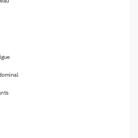
’eau
igue
dominal
ants