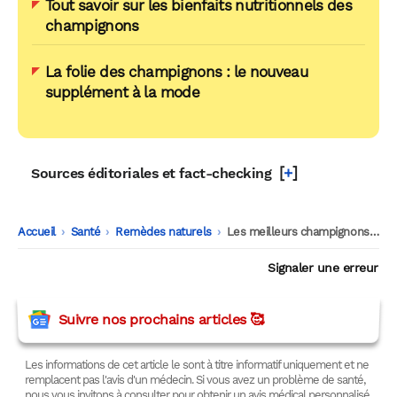
Tout savoir sur les bienfaits nutritionnels des
champignons
La folie des champignons : le nouveau
supplément à la mode
[
+
]
Sources éditoriales et fact-checking
Accueil
-
Santé
-
Remèdes naturels
-
Les meilleurs champignons médicinaux
Signaler une erreur
Suivre nos prochains articles 🥰
Les informations de cet article le sont à titre informatif uniquement et ne
remplacent pas l'avis d'un médecin. Si vous avez un problème de santé,
nous vous invitons à consulter pour obtenir un avis médical personnalisé.