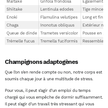
Maïtaké
Grifola frondosa
Également ap
Shiitake
Lentinula edodes
Tige mince a
Enoki
Flamulina velutipes
Long et fin 
Chaga
Inonotus obliquus
Extérieur noi
Queue de dinde
Trametes versicolor
Pousse en gr
Trémelle fucus
Tremella fuciformis
Ressemble é
Champignons adaptogènes
Que l’on s’en rende compte ou non, notre corps est
soumis chaque jour à une multitude de stress.
Pour vous, il peut s’agir d’un emploi du temps
chargé qui vous empêche de dormir suffisamment.
Il peut s’agir d’un travail très stressant qui vous