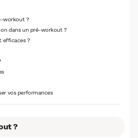
ré-workout ?
t-on dans un pré-workout ?
 efficaces ?
?
es
er vos performances
WhatsApp
Telegram
Email
out ?