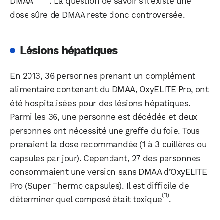
DMAA
. La question de savoir s’il existe une
dose sûre de DMAA reste donc controversée.
Lésions hépatiques
En 2013, 36 personnes prenant un complément
alimentaire contenant du DMAA, OxyELITE Pro, ont
été hospitalisées pour des lésions hépatiques.
Parmi les 36, une personne est décédée et deux
personnes ont nécessité une greffe du foie. Tous
prenaient la dose recommandée (1 à 3 cuillères ou
capsules par jour). Cependant, 27 des personnes
consommaient une version sans DMAA d’OxyELITE
WhatsApp
Telegram
Email
Pro (Super Thermo capsules). Il est difficile de
(11)
déterminer quel composé était toxique
.
Facebook
X
LinkedIn