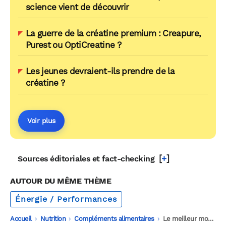
science vient de découvrir
La guerre de la créatine premium : Creapure,
Purest ou OptiCreatine ?
Les jeunes devraient-ils prendre de la
créatine ?
Voir plus
[
+
]
Sources éditoriales et fact-checking
AUTOUR DU MÊME THÈME
Énergie / Performances
Accueil
-
Nutrition
-
Compléments alimentaires
-
Le meilleur moment pour prendre de la créatine selon les experts