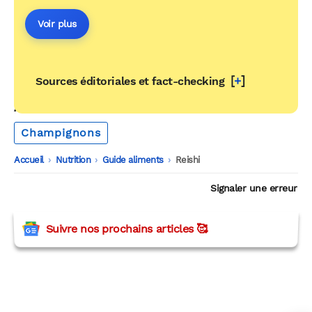
Voir plus
[
+
]
Sources éditoriales et fact-checking
AUTOUR DU MÊME THÈME
Champignons
Accueil
-
Nutrition
-
Guide aliments
-
Reishi
Signaler une erreur
Suivre nos prochains articles 🥰