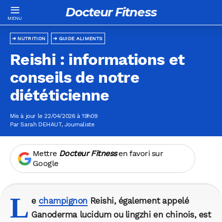
Docteur Fitness
NUTRITION
GUIDE ALIMENTS
Reishi : informations et
conseils de notre
diététicienne
Mis à jour le 22/04/2026 à 19h09
Par
Sarah DEHAUT
, Journaliste
Mettre
Docteur Fitness
en favori sur
Google
L
e
champignon
Reishi, également appelé
Ganoderma lucidum ou lingzhi en chinois, est