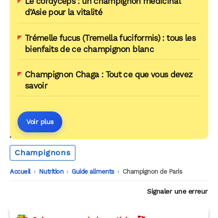
Le cordyceps : un champignon médicinal
d’Asie pour la vitalité
Trémelle fucus (Tremella fuciformis) : tous les
bienfaits de ce champignon blanc
Champignon Chaga : Tout ce que vous devez
savoir
Voir plus
AUTOUR DU MÊME THÈME
Champignons
Accueil
-
Nutrition
-
Guide aliments
-
Champignon de Paris
Signaler une erreur