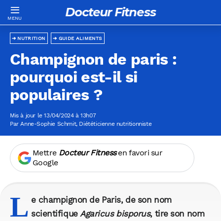
Docteur Fitness
NUTRITION
GUIDE ALIMENTS
Champignon de paris :
pourquoi est-il si
populaires ?
Mis à jour le 13/04/2024 à 13h07
Par
Anne-Sophie Schmit
, Diététicienne nutritionniste
Mettre
Docteur Fitness
en favori sur
Google
L
e champignon de Paris, de son nom
scientifique
Agaricus bisporus
, tire son nom