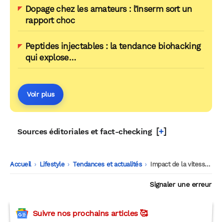
Dopage chez les amateurs : l’Inserm sort un
rapport choc
Peptides injectables : la tendance biohacking
qui explose…
Voir plus
[
+
]
Sources éditoriales et fact-checking
Accueil
-
Lifestyle
-
Tendances et actualités
-
Impact de la vitesse de lecture des vidéos sur la mémoire et l’apprentissage
Signaler une erreur
Suivre nos prochains articles 🥰