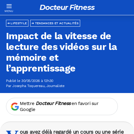
Docteur Fitness
LIFESTYLE
TENDANCES ET ACTUALITÉS
Impact de la vitesse de
lecture des vidéos sur la
mémoire et
l’apprentissage
Publié le 30/05/2026 à 12h30
Par
Josepha Toquereau
, Journaliste
Mettre
Docteur Fitness
en favori sur
Google
ous avez déjà regardé un cours ou une série