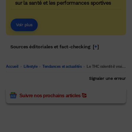
sur la santé et les performances sportives
Voir plus
Sources éditoriales et fact-checking
[
+
]
Accueil
-
Lifestyle
-
Tendances et actualités
-
Le THC ralentit-il vraiment le métabolisme ou est-ce un mythe ?
Signaler une erreur
Suivre nos prochains articles 🥰