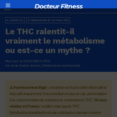
Docteur Fitness
LIFESTYLE
TENDANCES ET ACTUALITÉS
Le THC ralentit-il
vraiment le métabolisme
ou est-ce un mythe ?
Mis à jour le 24/07/2025 à 11h10
Par
Anne-Sophie Schmit
, Diététicienne nutritionniste
⚠️ Avertissement légal :
cet article est fourni à titre informatif et
éducatif uniquement. Il ne constitue en aucun cas une incitation
à la consommation de substances contenant du THC.
Si vous
résidez en France
, veuillez noter que le THC
(tétrahydrocannabinol) est une substance classée comme