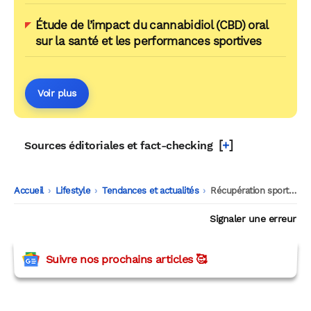
Étude de l’impact du cannabidiol (CBD) oral
sur la santé et les performances sportives
Voir plus
[
+
]
Sources éditoriales et fact-checking
Accueil
-
Lifestyle
-
Tendances et actualités
-
Récupération sportive : pourquoi le CBD séduit
Signaler une erreur
Suivre nos prochains articles 🥰