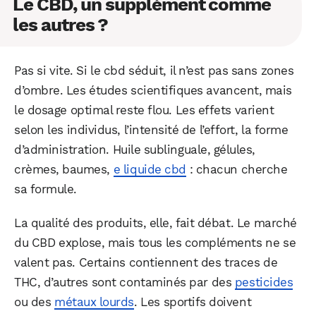
Le CBD, un supplément comme
les autres ?
WhatsApp
Telegram
Email
Pas si vite. Si le cbd séduit, il n’est pas sans zones
d’ombre. Les études scientifiques avancent, mais
le dosage optimal reste flou. Les effets varient
Facebook
X
LinkedIn
selon les individus, l’intensité de l’effort, la forme
d’administration. Huile sublinguale, gélules,
crèmes, baumes,
e liquide cbd
: chacun cherche
sa formule.
La qualité des produits, elle, fait débat. Le marché
du CBD explose, mais tous les compléments ne se
valent pas. Certains contiennent des traces de
THC, d’autres sont contaminés par des
pesticides
ou des
métaux lourds
. Les sportifs doivent