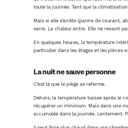
toute la journée. Tant que la climatisatio
Mais si elle s’arrête (panne de courant, 
serre. La chaleur entre. Elle ne ressort pas
En quelques heures, la température intéri
particulier dans les étages et les pièces 
La nuit ne sauve personne
C’est là que le piège se referme.
Dehors, la température baisse après le co
récupérer un minimum. Mais dans une mais
accumulée dans la journée. Lentement. P
Il peut faire plus chaud dans une chambre 