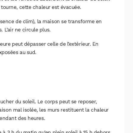
n tourne, cette chaleur est évacuée.
absence de clim), la maison se transforme en
. L’air ne circule plus.
eure peut dépasser celle de l’extérieur. En
exposées au sud.
ucher du soleil. Le corps peut se reposer,
WhatsApp
Telegram
Email
on mal isolée, les murs restituent la chaleur
endant des heures.
à 3 h du matin qu’en plein soleil à 15 h dehors.