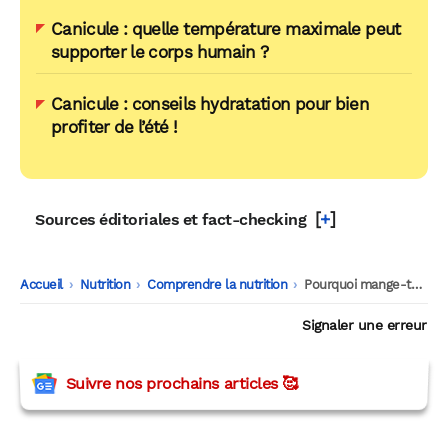
Canicule : quelle température maximale peut
supporter le corps humain ?
Canicule : conseils hydratation pour bien
profiter de l’été !
[
+
]
Sources éditoriales et fact-checking
Accueil
-
Nutrition
-
Comprendre la nutrition
-
Pourquoi mange-t-on moins quand il fait chaud ?
Signaler une erreur
Suivre nos prochains articles 🥰