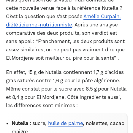
cette nouvelle venue face à la référence Nutella ?
C’est la question que s’est posée
Amélie Curpain,
diététicienne-nutritionniste
. Après une analyse
comparative des deux produits, son verdict est
sans appel : “Franchement, les deux produits sont
assez similaires, on ne peut pas vraiment dire que
El Mordjene soit meilleur ou pire pour la santé” .
En effet, 15 g de Nutella contiennent 1,7 g d’acides
gras saturés contre 1,6 g pour la pâte algérienne.
Même constat pour le sucre avec 8,5 g pour Nutella
et 8,4 g pour El Mordjene. Côté ingrédients aussi,
les différences sont minimes :
Nutella
: sucre,
huile de palme
, noisettes, cacao
WhatsApp
Telegram
Email
maigre ;