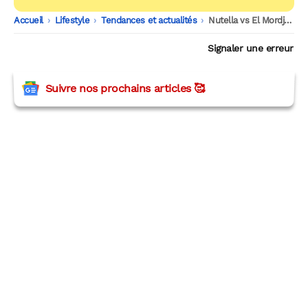
Accueil
-
Lifestyle
-
Tendances et actualités
-
Nutella vs El Mordjene : quelle pâte à tartiner est la meilleure ?
Signaler une erreur
Suivre nos prochains articles 🥰