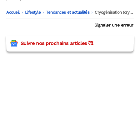
Accueil
-
Lifestyle
-
Tendances et actualités
-
Cryogénisation (cryonie) : tout comprendre à cette technique qui défie la mort
Signaler une erreur
Suivre nos prochains articles 🥰