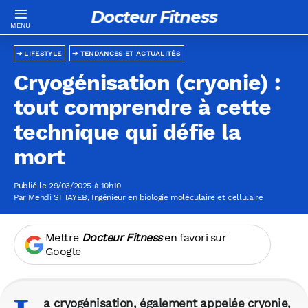
Docteur Fitness
LIFESTYLE
TENDANCES ET ACTUALITÉS
Cryogénisation (cryonie) :
tout comprendre à cette
technique qui défie la
mort
Publié le 29/03/2025 à 10h10
Par
Mehdi SI TAYEB
, Ingénieur en biologie moléculaire et cellulaire
Mettre
Docteur Fitness
en favori sur
Google
a cryogénisation, également appelée cryonie,