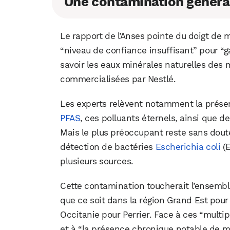
Une contamination général
Le rapport de l’Anses pointe du doigt de 
“niveau de confiance insuffisant” pour “gar
savoir les eaux minérales naturelles des 
commercialisées par Nestlé.
Les experts relèvent notamment la prés
PFAS
, ces polluants éternels, ainsi que d
Mais le plus préoccupant reste sans dout
détection de bactéries
Escherichia coli
(E
plusieurs sources.
Cette contamination toucherait l’ensemble
que ce soit dans la région Grand Est pour
Occitanie pour Perrier. Face à ces “multi
et à “la présence chronique notable de mi