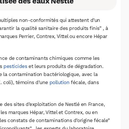
isée des eaux Nestlé
multiples non-conformités qui attestent d’un
antir la qualité sanitaire des produits finis” , à
marques Perrier, Contrex, Vittel ou encore Hépar
ence de contaminants chimiques comme les
es
pesticides
et leurs produits de dégradation.
e la contamination bactériologique, avec la
. coli), témoins d’une
pollution
fécale, dans
 des sites d’exploitation de Nestlé en France,
 les marques Hépar, Vittel et Contrex, ou en
ples constats de contaminations d’origine fécale”
cropolluants” , les experts du laboratoire