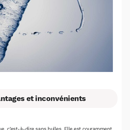
vantages et inconvénients
ue, c’est-à-dire sans bulles. Elle est couramment