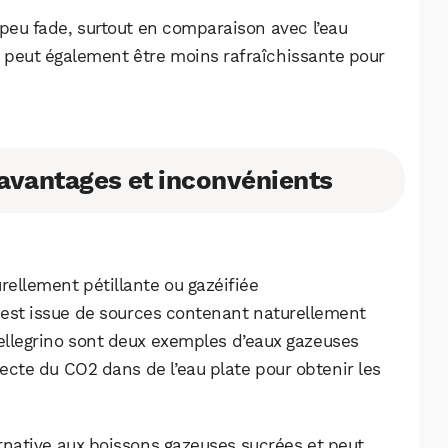
n peu fade, surtout en comparaison avec l’eau
e peut également être moins rafraîchissante pour
, avantages et inconvénients
urellement pétillante ou gazéifiée
le est issue de sources contenant naturellement
Pellegrino sont deux exemples d’eaux gazeuses
WhatsApp
Telegram
Email
njecte du CO2 dans de l’eau plate pour obtenir les
ative aux boissons gazeuses sucrées et peut